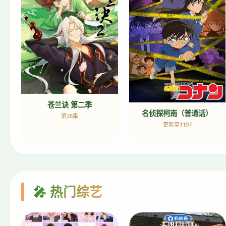
苍兰诀 第二季
名侦探柯南（普通话）
第26集
更新至1197
🎤 热门综艺