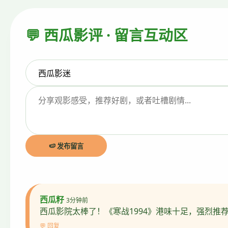
💬 西瓜影评 · 留言互动区
🍉 发布留言
西瓜籽
3分钟前
西瓜影院太棒了！《寒战1994》港味十足，强烈推
💬 回复