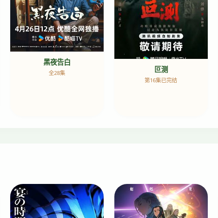
黑夜告白
叵测
全28集
第16集已完结