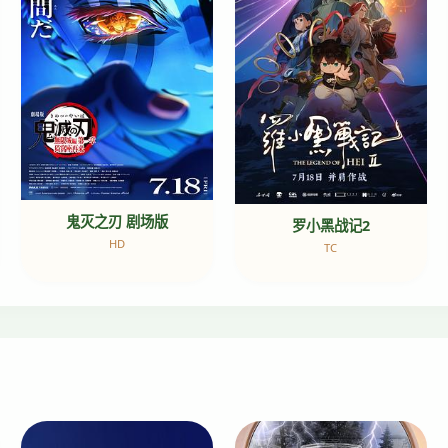
鬼灭之刃 剧场版
罗小黑战记2
HD
TC