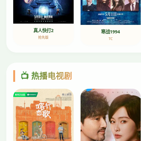
真人快打2
寒战1994
抢先版
TC
📺 热播电视剧