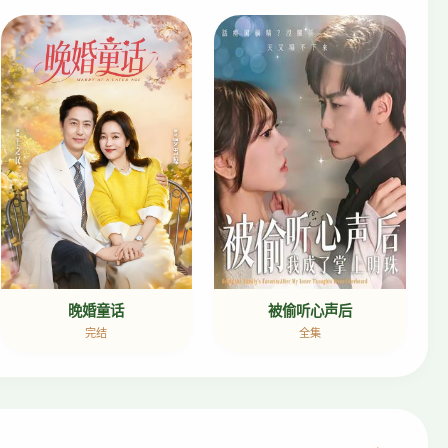
晚婚童话
被偷听心声后
完结
全集