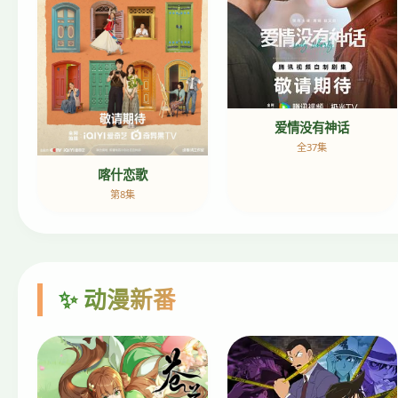
爱情没有神话
全37集
喀什恋歌
第8集
✨ 动漫新番