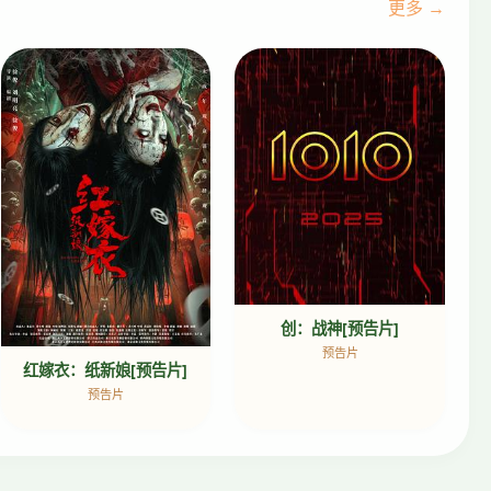
更多 →
创：战神[预告片]
预告片
红嫁衣：纸新娘[预告片]
预告片