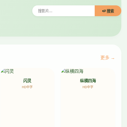
🍉 搜索
更多 →
闪灵
纵横四海
HD中字
HD中字