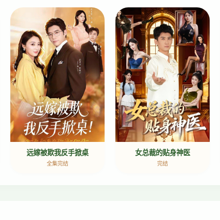
女总裁的贴身神医
远嫁被欺我反手掀桌
完结
全集完结