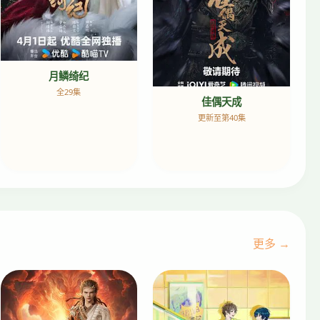
月鳞绮纪
全29集
佳偶天成
更新至第40集
更多 →