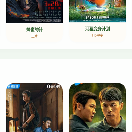
河狸变身计划
蜂蜜的针
HD中字
正片