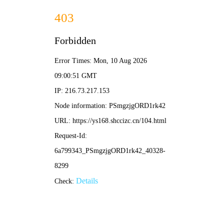
🍉 搜索
首页
电影
电视剧
综艺
动漫
短剧
即将上映
🎬 热门电影
更多 →